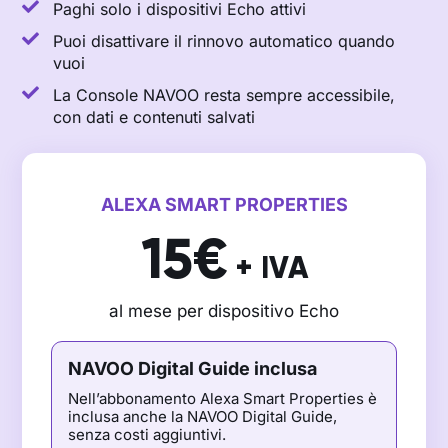
Paghi solo i dispositivi Echo attivi
Puoi disattivare il rinnovo automatico quando
12. Richiedere un oggetto
vuoi
La Console NAVOO resta sempre accessibile,
13. Effettuare una segnalazione
con dati e contenuti salvati
14. Fornire indicazioni sulla città
ALEXA SMART PROPERTIES
15. Consigliare i migliori ristoranti
15€
+ IVA
16. Consultare il meteo
al mese per dispositivo Echo
17. Impostare una sveglia
NAVOO Digital Guide inclusa
18. Regolare la luminosità dello schermo
Nell’abbonamento Alexa Smart Properties è
inclusa anche la NAVOO Digital Guide,
senza costi aggiuntivi.
19. Gestire il checkout