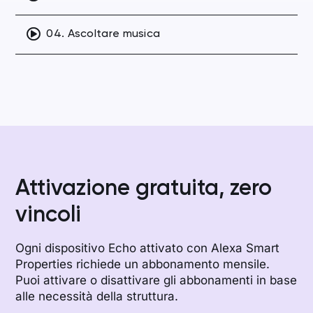
04. Ascoltare musica
05. Ottenere informazioni su un servizio
06. Chiedere gli orari di un servizio
07. Chiedere la locazione di un servizio
Attivazione gratuita, zero
08. Richiedere il costo di un servizio
vincoli
09. Richiedere un numero di telefono
Ogni dispositivo Echo attivato con Alexa Smart
Properties richiede un abbonamento mensile.
10. Effettuare richieste di prenotazione
Puoi attivare o disattivare gli abbonamenti in base
alle necessità della struttura.
11. Proporre servizi extra