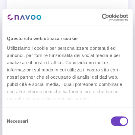
Staff e housekeeping
Alexa supporta anche le attività operative
Questo sito web utilizza i cookie
interne, soprattutto per hotel e strutture con
Utilizziamo i cookie per personalizzare contenuti ed
più camere.
annunci, per fornire funzionalità dei social media e per
Aggiornamento stato pulizia camera
analizzare il nostro traffico. Condividiamo inoltre
informazioni sul modo in cui utilizza il nostro sito con i
Richieste pulizia camera
nostri partner che si occupano di analisi dei dati web,
Comandi accessibili solo allo staff
pubblicità e social media, i quali potrebbero combinarle
con altre informazioni che ha fornito loro o che hanno
Collegamento con PMS
raccolto dal suo utilizzo dei loro servizi.
S
Necessari
e
Gestione e analytics
l