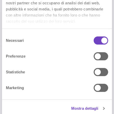
listini e
di controllo,
nostri partner che si occupano di analisi dei dati web,
foto, prezzi
pacchetti
e la guida si
e
pubblicità e social media, i quali potrebbero combinarle
dal pannello
aggiorna in
informazioni
con altre informazioni che ha fornito loro o che hanno
di controllo
automatico.
e attivi le
NAVOO.
raccolto dal suo utilizzo dei loro servizi.
richieste di
prenotazion
e.
S
Necessari
e
l
e
Preferenze
z
Vedi prezzi e
Prova la demo
offerte
gratuita
i
o
Statistiche
n
e
Marketing
d
e
l
Mostra dettagli
c
🎁 1° mese gratis con