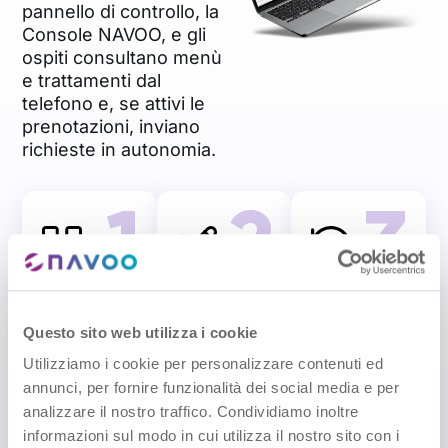
pannello di controllo, la
Console NAVOO, e gli
ospiti consultano menù
e trattamenti dal
telefono e, se attivi le
prenotazioni, inviano
richieste in autonomia.
1
2
3
CREA
AGGIUN
AGGIORN
MENÙ E
GI
A IN
Questo sito web utilizza i cookie
TRATTA
DETTAGL
AUTONO
MENTI
I E
MIA
Utilizziamo i cookie per personalizzare contenuti ed
PRENOTA
annunci, per fornire funzionalità dei social media e per
Carichi
Modifichi in
ZIONI
analizzare il nostro traffico. Condividiamo inoltre
menù, piatti,
pochi clic
trattamenti,
dal pannello
informazioni sul modo in cui utilizza il nostro sito con i
Aggiungi