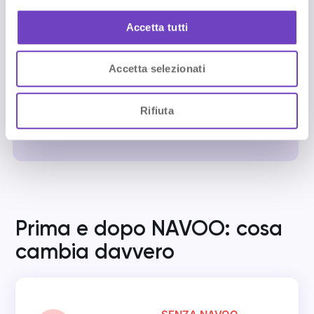
o
iscrizione alla newsletter
n
Accetta tutti
s
Iscriviti alla newsletter e attiva NAVOO
Digital Guide:
e
il primo mese è gratuito.
Accetta selezionati
n
s
o
Iscriviti
Rifiuta
Prima e dopo NAVOO: cosa
cambia davvero